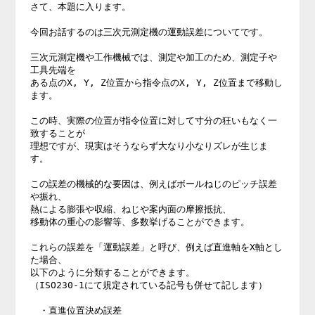
さて、本題に入ります。

今回お話するのは三次元測定機の運動誤差についてです。

三次元測定機や工作機械では、測定や加工のため、測定子や
工具先端を

ある点のX, Y, Z位置から指令点のX, Y, Z位置まで移動し
ます。

この時、実際の位置が指令位置に対して寸分の狂いもなく一
致することが

理想ですが、現実はそうならず大なり小なりズレが生じま
す。

この誤差の機械的な要因は、例えばボールねじのピッチ誤差
や振れ、

熱による膨張や収縮、ねじや案内面の摩擦抵抗、

移動体の重心の影響等、多数挙げることができます。

これらの誤差を「運動誤差」と呼び、例えば直進軸をX軸とし
た場合、

以下のように分類することができます。

（ISO230-1にて規定されている記号も併せて記します）

　・直進位置決め誤差
