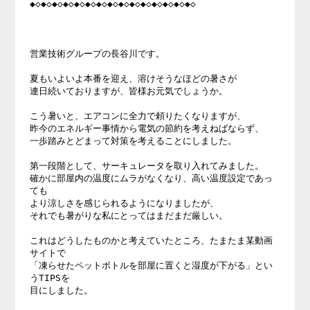
◆◇◆◇◆◇◆◇◆◇◆◇◆◇◆◇◆◇◆◇◆◇◆◇◆◇◆◇◆◇

営業技術グループの長谷川です。

夏もいよいよ本番を迎え、溶けそうなほどの暑さが

連日続いておりますが、皆様お元気でしょうか。

こう暑いと、エアコンに全力で頼りたくなりますが、

昨今のエネルギー事情から電気の節約を考えねばならず、

一歩踏みとどまって対策を考えることにしました。

第一段階として、サーキュレータを取り入れてみました。

確かに部屋内の温度にムラがなくなり、高い温度設定であっ
ても

より涼しさを感じられるようになりましたが、

それでも暑がりな私にとってはまだまだ厳しい。

これはどうしたものかと考えていたところ、たまたま某動画
サイトで

「凍らせたペットボトルを部屋に置くと湿度が下がる」とい
うTIPSを

目にしました。
