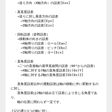
　　→送り方向（X軸方向）の誤差[Exx]

　・真直度誤差

　　→送りに対し垂直方向の誤差

　　　→Y軸方向の誤差[Eyx]

　　　→Z軸方向の誤差[Ezx]

　・回転誤差（姿勢誤差）

　　→移動体の向きの誤差

　　　→X軸周りの誤差：ロール[Eax]

　　　→Y軸周りの誤差：ピッチ[Ebx]

　　　→Z軸周りの誤差：ヨー[Ecx]

　・直角度誤差

　　→二つの直進軸の基準直線間の誤差（90°からの誤差）

　　　→X軸に対するY軸の直角度誤差[Ec(0x)Y]

　　　→X軸に対するZ軸の直角度誤差[Eb(0x)Z]

　　直角度誤差以外の運動誤差は軸の移動に伴い変動するの
に対し、

　　直角度誤差は2軸の組み立て誤差により生じる角度であ
り、

　　軸の位置に関わらず一定です。

上記の通り1つの軸に対し、
