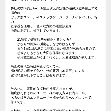
弊社の技術員がWerth製三次元測定機の運動誤差を補正する
場合は、

ガラス製スケールやステップゲージ、グラナイトパラレル等
の

基準器を使用し、色々な方向の運動誤差を

地道に測定し、補正していきます。

　　21種類の運動誤差を補正するとなると、

　　かなりの回数の測定をしなければならず、

　　また1回1回の測定に非常に高い精度が求められるので、

　　想像よりもかなり大変な作業になります。

　　それ故に補正がうまく行くと、大変達成感があります。

装置の導入当時は問題がなくても、

構成部品の経年劣化や、外的要因（地震等）により

空間精度が低下することは有り得ます。

そのため、定期的な点検が推奨されますが、

頻度はそれぞれのユーザー様の考え方や社内ルール、

あるいはそのエンドユーザー様からの要求などによって、
様々です。

点検時に、もし空間精度の低下が確認された場合は、
