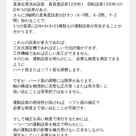
直進位置決め誤差、真直度誤差(2方向)、回転誤差(3方向)の

計6つの誤差があり、

さらに2軸間の直角度誤差が計3つ（X-Y間, X-Z間, Y-Z
間）加わることで、

1つの装置に計6×3+3=21種類もの運動誤差が存在することが
分かります。

これらの誤差が多大であれば、

三次元測定機であれば正しい寸法評価ができず、

工作機械であれば正しい加工ができません。

そのため、運動誤差を明らかにし、必要な精度を満足できる
ように

ハード面またはソフト面を調整します。

ですが、ハード面の調整には限界があります。

軸の構成を物理的に完璧な正方形（または長方形）に

追い込むことは現実的ではありません。

運動誤差の再現性が高ければ、ソフト面の補正で

必要な精度まで追い込むことが可能です。

そして補正を高い精度で実行するためには、

一つ一つの運動誤差を独立で明らかにし、

他の運動誤差の影響を極力受けない工夫をしながら

測定をしていく必要があります。
