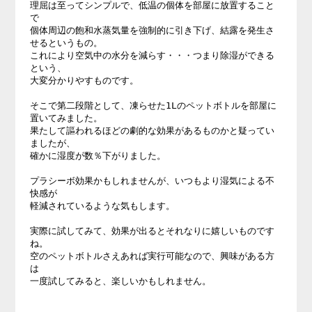
理屈は至ってシンプルで、低温の個体を部屋に放置すること
で

個体周辺の飽和水蒸気量を強制的に引き下げ、結露を発生さ
せるというもの。

これにより空気中の水分を減らす・・・つまり除湿ができる
という、

大変分かりやすものです。

そこで第二段階として、凍らせた1Lのペットボトルを部屋に
置いてみました。

果たして謳われるほどの劇的な効果があるものかと疑ってい
ましたが、

確かに湿度が数％下がりました。

プラシーボ効果かもしれませんが、いつもより湿気による不
快感が

軽減されているような気もします。

実際に試してみて、効果が出るとそれなりに嬉しいものです
ね。

空のペットボトルさえあれば実行可能なので、興味がある方
は

一度試してみると、楽しいかもしれません。
