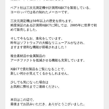
ベアト社は三次元測定機や計測用X線CTを製造している、 

ヨーロッパでは名の知れたメーカーです。 

三次元測定機は50年以上の歴史を持ちます。 

精度保証のある計測用X線CTに関しては、2005年に世界で初
めて販売しました。 

そして今もなお、進化をしています。 

昨年はソフトウェアの大幅なリニューアルがなされ、 

ますます便利な機能が搭載されました！ 

複合素材品や金属製品の 

アーチファクトを低減させる機能も充実しています。 

X線CTで貴社製品をご覧になることで、 

新しい何かが見えてくるかもしれません。 

少しでも気になった場合は 

お気軽に弊社までご連絡ください。 

本日はこの辺で。 

最後までお読みいただき、ありがとうございました。 
