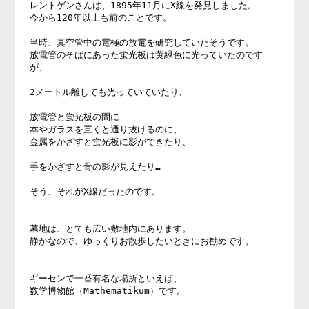
レントゲンさんは、1895年11月にX線を発見しました。 

今から120年以上も前のことです。 

当時、真空管中の電極の放電を研究していたそうです。 

放電管のそばにあった蛍光板は黄緑色に光っていたのです
が、 

2メートル離しても光っていていたり、 

放電管と蛍光板の間に 

本やガラスを置くと通り抜けるのに、 

金属をかざすと蛍光板に影ができたり、 

手をかざすと骨の影が見えたり… 

そう、それがX線だったのです。 

墓地は、とても広い敷地内にあります。 

静かなので、ゆっくりお散歩したいときにお勧めです。 

ギーセンで一番有名な場所といえば、 

数学博物館（Mathematikum）です。 
