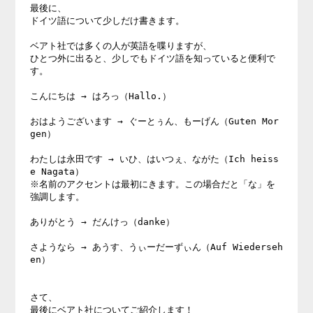
最後に、 

ドイツ語について少しだけ書きます。 

ベアト社では多くの人が英語を喋りますが、 

ひとつ外に出ると、少しでもドイツ語を知っていると便利で
す。 

こんにちは → はろっ（Hallo.） 

おはようございます → ぐーとぅん、もーげん（Guten Mor
gen） 

わたしは永田です → いひ、はいつぇ、ながた（Ich heiss
e Nagata） 

※名前のアクセントは最初にきます。この場合だと「な」を
強調します。 

ありがとう → だんけっ（danke） 

さようなら → あうす、うぃーだーずぃん（Auf Wiederseh
en） 

さて、 

最後にベアト社についてご紹介します！ 
