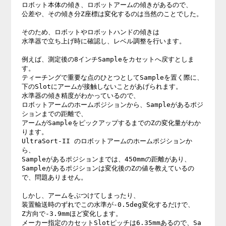
ロボット本体の傾き、ロボットアームの傾きがあるので、

公差や、その傾き分Z座標は変化するのは当然のことでした。

そのため、ロボットやロボットハンドの傾きは

水準器で立ち上げ時に確認し、レベル調整を行います。

例えば、測定後の8インチSampleをカセットへ戻すとしま
す。

ティーチングで重要な点のひとつとしてSampleを置く際に、

下のSlotにアームが接触しないことがあげられます。

水準器の傾き精度がわかっているので、

ロボットアームのホームポジションから、Sampleがあるポジ
ションまでの距離で、

アームがSampleをピックアップするまでのZの変化量がわか
ります。

UltraSort-II のロボットアームのホームポジションか
ら、

Sampleがあるポジションまでは、450mmの距離があり、

Sampleがあるポジションは変化後のZの値を教えているの
で、問題ありません。

しかし、アームをぶつけてしまったり、

装置輸送時のずれでこの水準が‐0.5deg変化するだけで、

Z方向で‐3.9mmほど変化します。

メーカー指定のカセットSlotピッチは6.35mmあるので、Sa