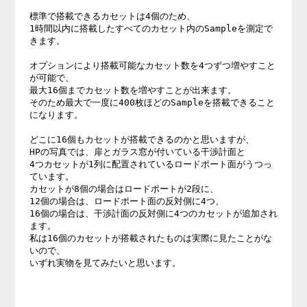
標準で搭載できるカセットは4個のため、

1時間以内に搭載したすべてのカセット内のSampleを測定で
きます。

オプションにより搭載可能なカセット数を4つずつ増やすこと
が可能で、

最大16個までカセット数を増やすことが出来ます。

そのため最大で一度に400枚ほどのSampleを搭載できること
になります。

どこに16個もカセットが搭載できるのかと思いますが、

HPの写真では、扉とガラス窓が付いている干渉計面と

4つカセットが1列に配置されているロードポート面がうつっ
ています。

カセットが8個の場合はロードポートが2段に、

12個の場合は、ロードポート面の反対側に4つ、

16個の場合は、干渉計面の反対側に4つのカセットが追加され
ます。

私は16個のカセットが搭載されたものは実際に見たことがな
いので、

いずれ実物を見てみたいと思います。
