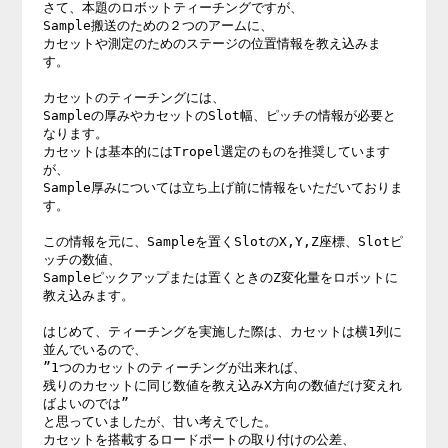
さて、本題のロボットティーチングですが、

Sample搬送のための２つのアームに、

カセットや測定のためのステージの位置情報を教え込みま
す。

カセットのティーチングには、

Sampleの厚みやカセットのSlot幅、ピッチの情報が必要と
なります。

カセットは基本的にはTropel選定のものを推奨しています
が、

Sample厚みについては立ち上げ前に情報をいただいておりま
す。

この情報を元に、Sampleを置くSlotのX,Y,Z座標、Slotピ
ッチの数値、

Sampleピックアップまたは置くときのZ変化量をロボットに
教え込みます。

はじめて、ティーチングを実施した際は、カセットは横1列に
並んでいるので、

”1つのカセットのティーチングが出来れば、

残りのカセットに同じ数値を教え込みX方向の数値だけ変えれ
ばよいのでは”

と思っていましたが、甘い考えでした。

カセットを搭載するロードポートの取り付けの公差、
