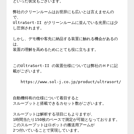
といった状況もございます。

弊社のクリーンルームはお世辞にも広いとは言えませんの
で、

UltraSort-II がクリーンルームに並んでいる光景には少
し圧倒されます。

しかし、デモ機や客先に納品する装置に触れる機会があるの
は、

装置の理解を高めるためにとても役に立ちます。

このUltraSort-II の装置仕様については弊社のＨＰに記
載がございます。

　　https://www.sol-j.co.jp/product/ultrasort/

自動機特有の仕様について着目すると

スループットと搭載できるカセット数がございます。

スループットは解析する項目にもよりますが、

1時間当たり150枚のペースで測定が可能となっております。

このスループットはロボットの搬送用アームが

2つ付いていることで実現しています。
