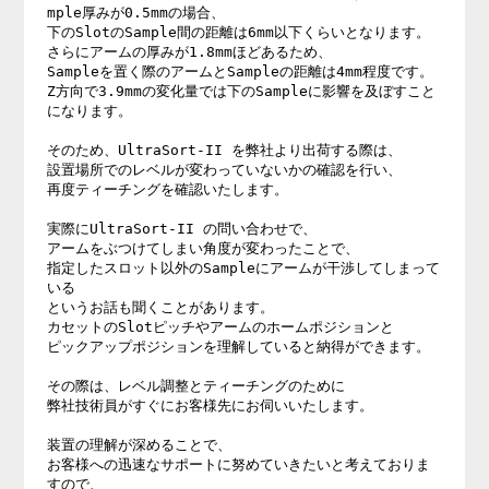
mple厚みが0.5mmの場合、

下のSlotのSample間の距離は6mm以下くらいとなります。

さらにアームの厚みが1.8mmほどあるため、

Sampleを置く際のアームとSampleの距離は4mm程度です。

Z方向で3.9mmの変化量では下のSampleに影響を及ぼすこと
になります。

そのため、UltraSort-II を弊社より出荷する際は、

設置場所でのレベルが変わっていないかの確認を行い、

再度ティーチングを確認いたします。

実際にUltraSort-II の問い合わせで、

アームをぶつけてしまい角度が変わったことで、

指定したスロット以外のSampleにアームが干渉してしまって
いる

というお話も聞くことがあります。

カセットのSlotピッチやアームのホームポジションと

ピックアップポジションを理解していると納得ができます。

その際は、レベル調整とティーチングのために

弊社技術員がすぐにお客様先にお伺いいたします。

装置の理解が深めることで、

お客様への迅速なサポートに努めていきたいと考えておりま
すので、
