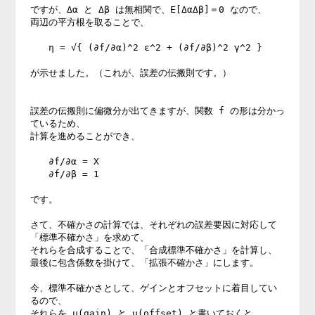
ですが、Δα と Δβ は無相関で、E[ΔαΔβ]＝0 なので、

両辺の平方根を取ることで、

　　η = √{ (∂f/∂α)^2 ε^2 + (∂f/∂β)^2 γ^2 }

が示せました。（これが、誤差の伝搬則です。）

誤差の伝搬則に偏微分が出てきますが、関数 f の形は分かっ
ているため、

計算を進めることができ、

　　∂f/∂α = X

　　∂f/∂β = 1

です。

さて、不確かさの計算では、それぞれの誤差要因に対応して

「標準不確かさ」を求めて、

それらを合成することで、「合成標準不確かさ」を計算し、

最後に包含係数を掛けて、「拡張不確かさ」にします。

今、標準不確かさとして、ゲインとオフセットに着目してい
るので、

それらを u(gain) と u(offset) と書いておくと、
