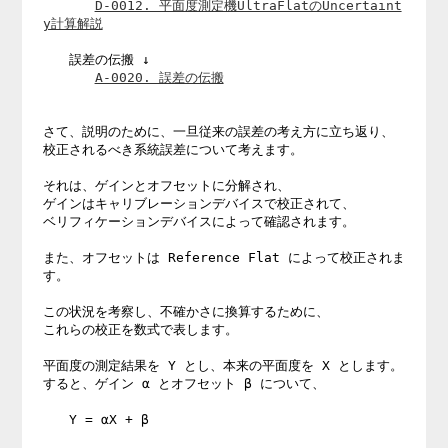
D-0012. 平面度測定機UltraFlatのUncertaint
y計算解説
　　誤差の伝搬 ↓

A-0020. 誤差の伝搬
さて、説明のために、一旦従来の誤差の考え方に立ち返り、

校正されるべき系統誤差について考えます。

それは、ゲインとオフセットに分解され、

ゲインはキャリブレーションデバイスで校正されて、

ベリフィケーションデバイスによって確認されます。

また、オフセットは Reference Flat によって校正されま
す。

この状況を考察し、不確かさに換算するために、

これらの校正を数式で表します。

平面度の測定結果を Y とし、本来の平面度を X とします。

すると、ゲイン α とオフセット β について、

　　Y = αX + β
