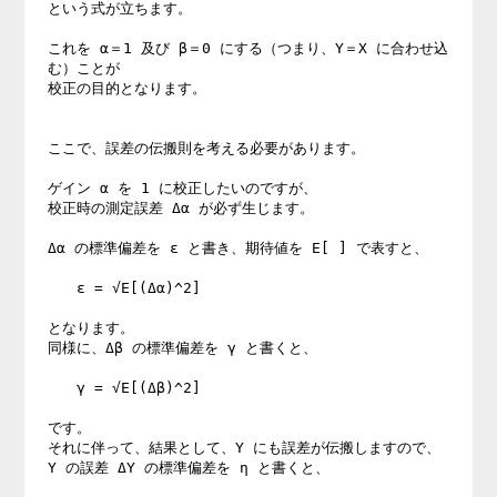
という式が立ちます。

これを α＝1 及び β＝0 にする（つまり、Y＝X に合わせ込
む）ことが

校正の目的となります。

ここで、誤差の伝搬則を考える必要があります。

ゲイン α を 1 に校正したいのですが、

校正時の測定誤差 Δα が必ず生じます。

Δα の標準偏差を ε と書き、期待値を E[ ] で表すと、

　　ε = √E[(Δα)^2]

となります。

同様に、Δβ の標準偏差を γ と書くと、

　　γ = √E[(Δβ)^2]

です。

それに伴って、結果として、Y にも誤差が伝搬しますので、

Y の誤差 ΔY の標準偏差を η と書くと、
