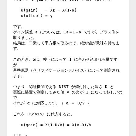
　　u(gain)   = Xε = X(1-α)

　　u(offset) = γ

です。

ゲイン誤差 ε については、±ε＝1－α ですが、プラス側を
取りました。

結局は、二乗して平方根を取るので、絶対値が意味を持ちま
す。

このとき、αは、校正によって 1 に合わせ込まれる量です
が、

基準原器（ベリフィケーションデバイス）によって測定され
ます。

つまり、認証機関である NIST が値付けした深さ D と

実際に装置で測定してみた値 V の比が 1 になって欲しいの
で、

それが α に対応します。（ α ＝ D/V ）

これを u(gain) に代入すると、

　　u(gain) = X(1-D/V) = X(V-D)/V

を得ます。
