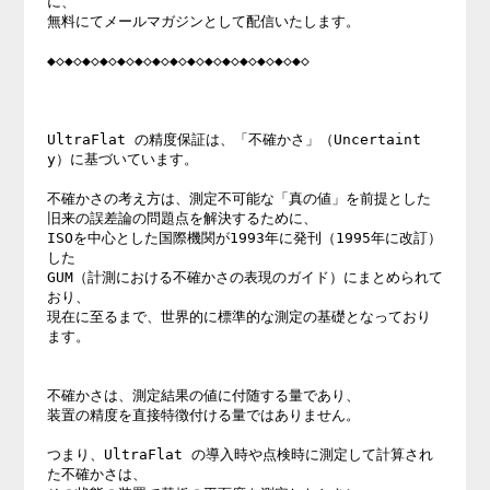
に、

無料にてメールマガジンとして配信いたします。

◆◇◆◇◆◇◆◇◆◇◆◇◆◇◆◇◆◇◆◇◆◇◆◇◆◇◆◇◆◇

UltraFlat の精度保証は、「不確かさ」（Uncertaint
y）に基づいています。

不確かさの考え方は、測定不可能な「真の値」を前提とした

旧来の誤差論の問題点を解決するために、

ISOを中心とした国際機関が1993年に発刊（1995年に改訂）
した

GUM（計測における不確かさの表現のガイド）にまとめられて
おり、

現在に至るまで、世界的に標準的な測定の基礎となっており
ます。

不確かさは、測定結果の値に付随する量であり、

装置の精度を直接特徴付ける量ではありません。

つまり、UltraFlat の導入時や点検時に測定して計算され
た不確かさは、
