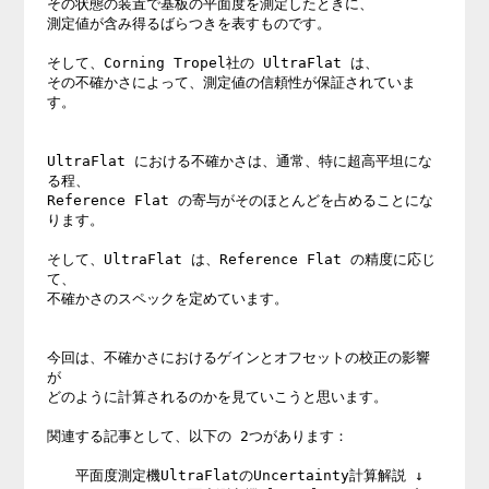
その状態の装置で基板の平面度を測定したときに、

測定値が含み得るばらつきを表すものです。

そして、Corning Tropel社の UltraFlat は、

その不確かさによって、測定値の信頼性が保証されていま
す。

UltraFlat における不確かさは、通常、特に超高平坦にな
る程、

Reference Flat の寄与がそのほとんどを占めることにな
ります。

そして、UltraFlat は、Reference Flat の精度に応じ
て、

不確かさのスペックを定めています。

今回は、不確かさにおけるゲインとオフセットの校正の影響
が

どのように計算されるのかを見ていこうと思います。

関連する記事として、以下の 2つがあります：

　　平面度測定機UltraFlatのUncertainty計算解説 ↓
