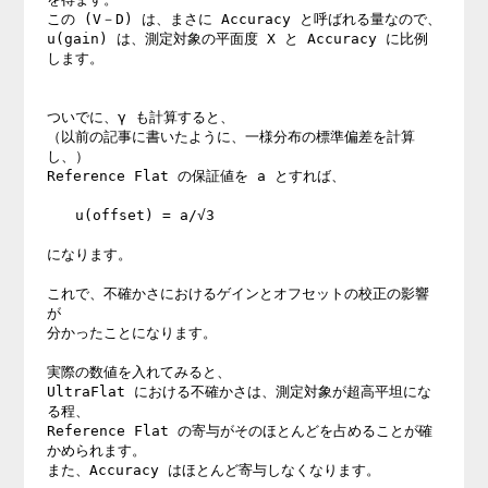
この (V－D) は、まさに Accuracy と呼ばれる量なので、

u(gain) は、測定対象の平面度 X と Accuracy に比例
します。

ついでに、γ も計算すると、

（以前の記事に書いたように、一様分布の標準偏差を計算
し、）

Reference Flat の保証値を a とすれば、

　　u(offset) = a/√3

になります。

これで、不確かさにおけるゲインとオフセットの校正の影響
が

分かったことになります。

実際の数値を入れてみると、

UltraFlat における不確かさは、測定対象が超高平坦にな
る程、

Reference Flat の寄与がそのほとんどを占めることが確
かめられます。

また、Accuracy はほとんど寄与しなくなります。
