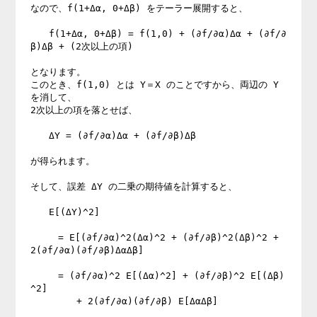
なので、f(1+Δα, 0+Δβ) をテーラー展開すると、

　　f(1+Δα, 0+Δβ) = f(1,0) + (∂f/∂α)Δα + (∂f/∂
β)Δβ + (2次以上の項)

となります。

このとき、f(1,0) とは Y＝X のことですから、両辺の Y 
を消して、

2次以上の項を落とせば、

　　ΔY = (∂f/∂α)Δα + (∂f/∂β)Δβ

が得られます。

そして、誤差 ΔY の二乗の期待値を計算すると、

　　E[(ΔY)^2]

　　　= E[(∂f/∂α)^2(Δα)^2 + (∂f/∂β)^2(Δβ)^2 + 
2(∂f/∂α)(∂f/∂β)ΔαΔβ]

　　　= (∂f/∂α)^2 E[(Δα)^2] + (∂f/∂β)^2 E[(Δβ)
^2]

　　　　　+ 2(∂f/∂α)(∂f/∂β) E[ΔαΔβ]
