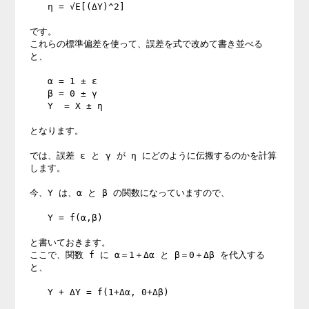
　　η = √E[(ΔY)^2]

です。

これらの標準偏差を使って、誤差を式で改めて書き並べる
と、

　　α = 1 ± ε

　　β = 0 ± γ

　　Y  = X ± η

となります。

では、誤差 ε と γ が η にどのように伝搬するのかを計算
します。

今、Y は、α と β の関数になっていますので、

　　Y = f(α,β)

と書いておきます。

ここで、関数 f に α＝1＋Δα と β＝0＋Δβ を代入する
と、

　　Y + ΔY = f(1+Δα, 0+Δβ)
