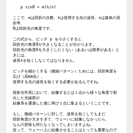
　　p sinθ = m(λ/n)  

ここで、mは回折の次数、λは使用する光の波長、nは媒体の屈
折率、 

θは回折光の角度です。 

この式から、ピッチ p を小さくすると、 

回折光の角度θが大きくなることが分かります。 

回折光の角度θを大きくしたくない（あるいは限界がある）と
きには、 

波長λを短くしなくてはなりません。 

ピッチを細かくする（微細パターン）ためには、回折角度を
広げ（高NA化）、 

使用する光の波長を短くする必要があるんですね。 

投影光学系において、結像するとは１点から様々な角度で射
出した光線群が 

結像系を通過した後に再び１点に集まるということです。 

もし、微細パターンに対して、波長を短くしてもまだ 

回折角度が大きすぎて、ウェーハに結像しなかったら、 

なんの意味も持たなくなってしまいますよね。 

従って、ウェーハ上に結像させることはとっても重要なので