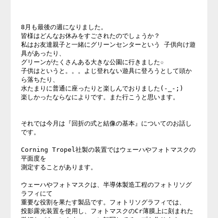
8月も最後の週になりました。 

皆様はどんなお休みをすごされたのでしょうか？ 

私はお友達親子と一緒にグリーンセンターという 子供向け遊
具があったり、 

グリーンがたくさんある大きな公園に行きました☆ 

子供はというと。。。よじ登れない遊具に登ろうとして頭か
ら落ちたり、 

水たまりに普通に座ったりと楽しんでおりました(-_-;) 

楽しかったならなによりです。また行こうと思います。 

それでは今月は『回折の式と結像の基本』についてのお話し
です。 

Corning Tropel社製の装置ではウェーハやフォトマスクの
平面度を 

測定することがあります。 

ウェーハやフォトマスクは、半導体製造工程のフォトリソグ
ラフィにて 

重要な役割を果たす製品です。フォトリソグラフィでは、 

投影露光装置を使用し、フォトマスクのCr薄膜上に刻まれた 
