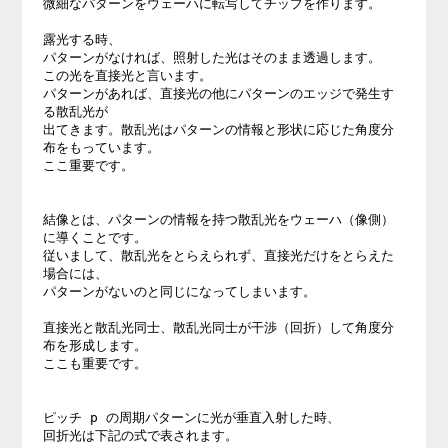
微細なパターンをウェーハに転写してチップを作ります。 

露光する時、 

パターンがなければ、照射した光はそのまま透過します。 

この光を直接光と言います。 

パターンがあれば、直接光の他にパターンのエッジで発生す
る散乱光が 

出てきます。散乱光はパターンの情報と形状に応じた角度分
布をもっています。 

ここ重要です。 

結像とは、パターンの情報を持つ散乱光をウェーハ（像側）
に導くことです。 

従いまして、散乱光をとらえられず、直接光だけをとらえた
場合には、 

パターンがないのと同じになってしまいます。 

直接光と散乱光同士、散乱光同士が干渉（回折）して角度分
布を形成します。 

ここも重要です。 

ピッチ p の周期パターンに光が垂直入射した時、 

回折光は下記の式で表されます。 
