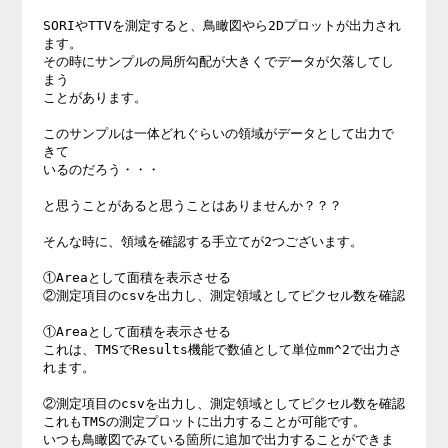
SORIやTTVを測定すると、鳥瞰図やら2Dプロットが出力され
ます。 

その時にサンプルの局所勾配が大きくでデータが欠落してし
まう 

ことがあります。 

このサンプルは一体どれぐらいの領域がデータとして出力で
きて 

いるのだろう・・・ 

と思うことがあると思うことはありませんか？？？ 

そんな時に、領域を確認する手立てが2つございます。 

①Areaとして面積を表示させる 

②測定項目のcsvを出力し、測定領域としてピクセル数を確認 

①Areaとして面積を表示させる 

これは、TMSでResults機能で数値として単位mm^2で出力さ
れます。 

②測定項目のcsvを出力し、測定領域としてピクセル数を確認 

これもTMSの測定プロットに出力することが可能です。 

いつも鳥瞰図でみている箇所に追加で出力することができま