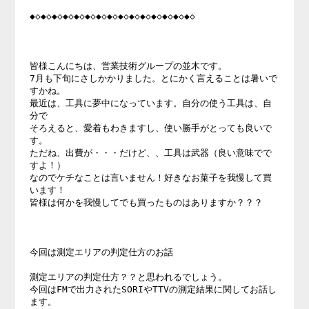
◆◇◆◇◆◇◆◇◆◇◆◇◆◇◆◇◆◇◆◇◆◇◆◇◆◇◆◇◆◇ 

皆様こんにちは、営業技術グループの並木です。 

7月も下旬にさしかかりました。とにかく言えることは暑いで
すかね。 

最近は、工具に夢中になっています。自分の使う工具は、自
分で 

そろえると、愛着もわきますし、使い勝手がとっても良いで
す。 

ただね、出費が・・・だけど、、工具は武器（良い意味でで
すよ！） 

なのでケチなことは言いません！好きなお菓子を我慢して買
います！ 

皆様は何かを我慢してでも買ったものはありますか？？？ 

今回は測定エリアの判定仕方のお話 

測定エリアの判定仕方？？と思われるでしょう。 

今回はFMで出力されたSORIやTTVの測定結果に関してお話し
ます。 
