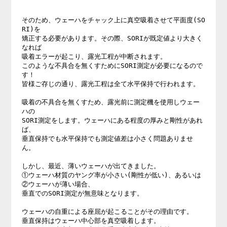
そのため、ウェーハをチャック上に真空吸着させて平面度(SO
RI)を

矯正する必要があります。その際、SORIが既定値より大きく
なれば

吸着エラーが起こり、露光工程が中断されます。

このような不具合を無くすためにSORI測定が必要になるので
す！

皆様ご存じの通り、露光工程は全て水平保持で行われます。

吸着の不具合を無くすため、露光前に測定機を使用しウェー
ハの

SORI測定をします。ウェーハにある程度の厚みと剛性があれ
ば、

垂直保持でも水平保持でも測定値差は小さく問題ありませ
ん。

しかし、最近、薄いウェーハが出てきました。

①ウェーハ材質のヤング率が小さい(剛性が低い)、あるいは

②ウェーハが薄い場合、

垂直でのSORI測定が無意味となります。

ウェーハの自重による座屈が起こることがその理由です。

垂直保持はウェーハ中心部を真空吸着します。
