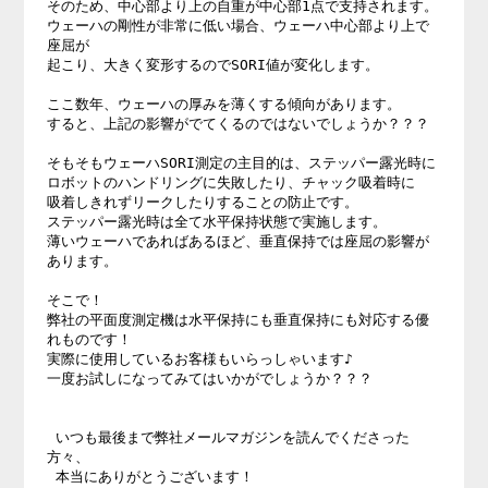
そのため、中心部より上の自重が中心部1点で支持されます。

ウェーハの剛性が非常に低い場合、ウェーハ中心部より上で
座屈が

起こり、大きく変形するのでSORI値が変化します。

ここ数年、ウェーハの厚みを薄くする傾向があります。

すると、上記の影響がでてくるのではないでしょうか？？？

そもそもウェーハSORI測定の主目的は、ステッパー露光時に

ロボットのハンドリングに失敗したり、チャック吸着時に

吸着しきれずリークしたりすることの防止です。

ステッパー露光時は全て水平保持状態で実施します。

薄いウェーハであればあるほど、垂直保持では座屈の影響が
あります。

そこで！

弊社の平面度測定機は水平保持にも垂直保持にも対応する優
れものです！

実際に使用しているお客様もいらっしゃいます♪

一度お試しになってみてはいかがでしょうか？？？

 いつも最後まで弊社メールマガジンを読んでくださった
方々、

 本当にありがとうございます！
