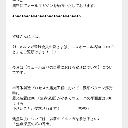
ーマに、

無料にてメールマガジンを配信いたしております。

◆◇◆◇◆◇◆◇◆◇◆◇◆◇◆◇◆◇◆◇◆◇◆◇◆◇◆◇◆◇

皆様こんにちは。

(( メルマガ登録会員の皆さまは、エスオーエル名物「○○○ご
と」をご覧頂けます！ ))

今月は【ウェーハ反りの自重における変形について】につい
てです。

半導体製造プロセスの露光工程において、微細パターン露光
時に

露光装置はDOF(焦点深度)が小さくウェーハの平面度はDOF
よりも

小さいことが要求されます！　　　　（ｳﾝｳﾝ）

焦点深度については、以前のメルマガを参照下さい♪

「焦点深度の式の導出」
