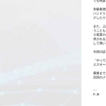
でも何故
非吸着測
ハンドリ
クしたり
また、上
うことも
ス装置の
求される
して用い
今回の話
「やって
エスオー
最後まで
次回のメ
--
