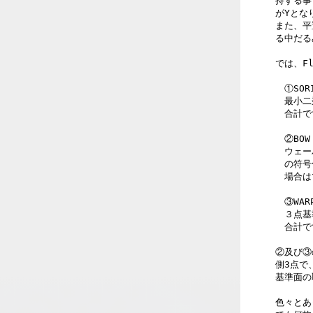
持する事
がYとな
また、平
る中だる
では、Fl
　①SORI
　最小二
　合計で
　②BOW

　ウェー
　の符号
　場合は
　③WARP
　３点基
　合計で
②及び③
側3点で
基準面の
色々とあ