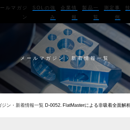
ールマガジ
SOLの強
企業情
製品一
測定事
ン
み
報
覧
例
メールマガジン・新着情報一覧
ガジン・新着情報一覧
D-0052. FlatMasterによる非吸着全面