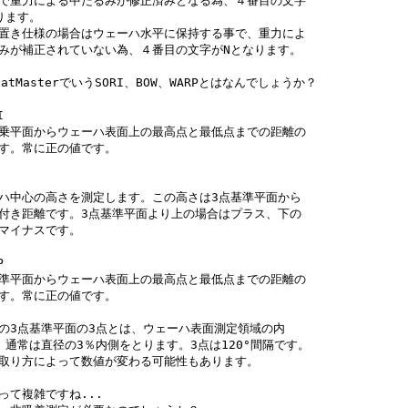
で重力による中だるみが修正済みとなる為、４番目の文字

ります。

置き仕様の場合はウェーハ水平に保持する事で、重力によ

みが補正されていない為、４番目の文字がNとなります。

atMasterでいうSORI、BOW、WARPとはなんでしょうか？



乗平面からウェーハ表面上の最高点と最低点までの距離の

す。常に正の値です。

ハ中心の高さを測定します。この高さは3点基準平面から

付き距離です。3点基準平面より上の場合はプラス、下の

マイナスです。



準平面からウェーハ表面上の最高点と最低点までの距離の

す。常に正の値です。

の3点基準平面の3点とは、ウェーハ表面測定領域の内

、通常は直径の3％内側をとります。3点は120°間隔です。

取り方によって数値が変わる可能性もあります。

って複雑ですね...
