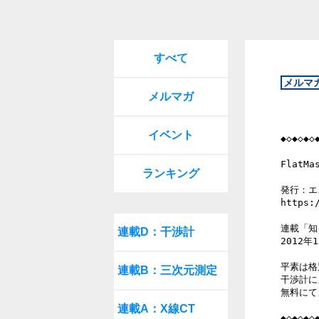
すべて
メルマガ
イベント
◆◇◆◇◆◇
FlatM
ランキング
発行：エ
https:/
連載「知
連載D：干渉計
2012年1
平素は格
連載B：三次元測定
干渉計に
無料にて
連載A：X線CT
◆◇◆◇◆◇