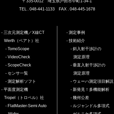
〒335-0012
埼玉県戸田市中町1-34-1
TEL . 048-441-1133
FAX . 048-445-1678
三次元測定機／X線CT
測定事例
Werth（ベアト）社
技術紹介
TomoScope
斜入射干渉計の
VideoCheck
測定原理
ScopeCheck
垂直入射干渉計の
センサ一覧
測定原理
測定解析ソフト
ウェーハ測定項目解説
平面度測定機
新発見！多機能解析
Tropel（トロペル）社
幾何公差
FlatMaster-Semi Auto
ルジャンドル多項式
Wafer
ゼルニケ多項式