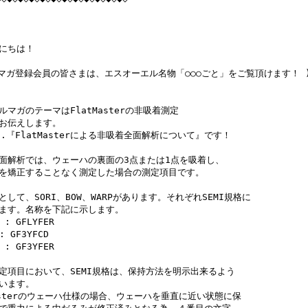
にちは！

ルマガ登録会員の皆さまは、エスオーエル名物「○○○ごと」をご覧頂けます！ )
ルマガのテーマはFlatMasterの非吸着測定

お伝えします。

..『FlatMasterによる非吸着全面解析について』です！

面解析では、ウェーハの裏面の3点または1点を吸着し、

を矯正することなく測定した場合の測定項目です。

して、SORI、BOW、WARPがあります。それぞれSEMI規格に

ます。名称を下記に示します。

 : GFLYFER

: GF3YFCD

 : GF3YFER

定項目において、SEMI規格は、保持方法を明示出来るよう

います。

Masterのウェーハ仕様の場合、ウェーハを垂直に近い状態に保
