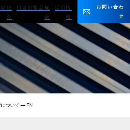
お問い合わ
技術紹
用途別製品検
採用情
せ
介
索
報
解析について — FN