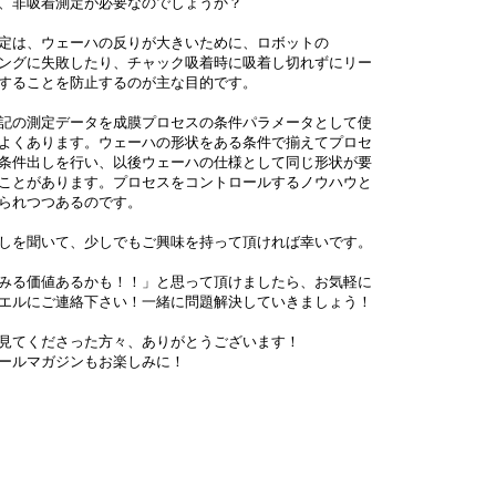
、非吸着測定が必要なのでしょうか？

定は、ウェーハの反りが大きいために、ロボットの

ングに失敗したり、チャック吸着時に吸着し切れずにリー

することを防止するのが主な目的です。

記の測定データを成膜プロセスの条件パラメータとして使

よくあります。ウェーハの形状をある条件で揃えてプロセ

条件出しを行い、以後ウェーハの仕様として同じ形状が要

ことがあります。プロセスをコントロールするノウハウと

られつつあるのです。

しを聞いて、少しでもご興味を持って頂ければ幸いです。

みる価値あるかも！！」と思って頂けましたら、お気軽に

エルにご連絡下さい！一緒に問題解決していきましょう！

見てくださった方々、ありがとうございます！

ールマガジンもお楽しみに！
