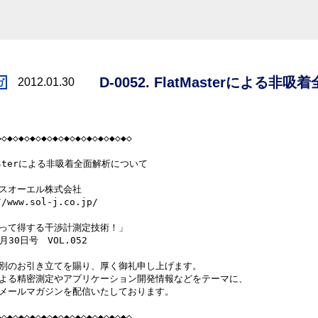
D-0052. FlatMasterによる非
2012.01.30
◆◇◆◇◆◇◆◇◆◇◆◇◆◇◆◇◆◇◆◇◆◇◆◇

asterによる非吸着全面解析について

スオーエル株式会社

/www.sol-j.co.jp/

って得する干渉計測定技術！」

月30日号　VOL.052

別のお引き立てを賜り、厚く御礼申し上げます。

よる精密測定やアプリケーション開発情報などをテーマに、

メールマガジンを配信いたしております。

◆◇◆◇◆◇◆◇◆◇◆◇◆◇◆◇◆◇◆◇◆◇◆◇
