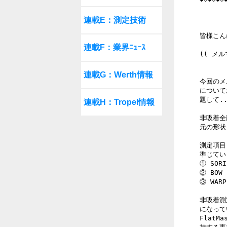
連載E：測定技術
皆様こん
連載F：業界ﾆｭｰｽ
(( メ
連載G：Werth情報
今回のメ
について
題して.
連載H：Tropel情報
非吸着全
元の形状
測定項目と
準じてい
① SORI
② BOW 
③ WARP
非吸着測
になって
Flat