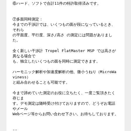
⑥ハード、ソフトで合計11件の特許取得済みです。

⑦多面同時測定：　

今までの干渉計では、いくつもの面が段になっているとき、
それら

の平面度、平行度、深さ/高さ の測定には問題がありまし
た。

全く新しい干渉計 Tropel FlatMaster MSP では高さが
異なる場合で

も、独立したいくつもの面を同時に測定できます。

ハーモニック解析や加速度解析の他、微小うねり（MicroWa
viness）

と組み合わせることも可能です。

今まで諦めていた測定のお役に立ちたく、一度ご覧頂きたく
存じま

す。デモ測定は随時受け付けておりますので、どうぞお電話
やメール

Webページ等からお問い合わせ下さい。お待ちしております。

--
