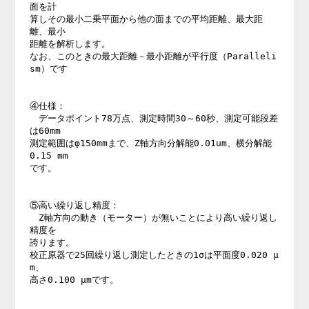
面を計

算しその最小二乗平面から他の面までの平均距離、最大距
離、最小

距離を解析します。

なお、このときの最大距離－最小距離が平行度（Paralleli
sm）です

④仕様：

　データポイント78万点、測定時間30～60秒、測定可能段差
は60mm

測定範囲はφ150mmまで、Z軸方向分解能0.01um、横分解能
0.15 mm

です。

⑤高い繰り返し精度：

　Z軸方向の動き（モーター）が無いことにより高い繰り返し
精度を

誇ります。

校正原器で25回繰り返し測定したときの1σは平面度0.020 μ
m、

高さ0.100 μmです。
