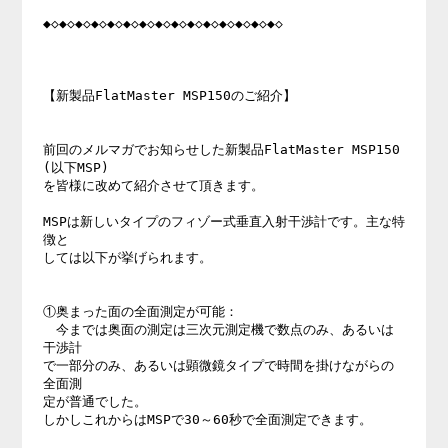
◆◇◆◇◆◇◆◇◆◇◆◇◆◇◆◇◆◇◆◇◆◇◆◇◆◇◆◇◆◇

【新製品FlatMaster MSP150のご紹介】

前回のメルマガでお知らせした新製品FlatMaster MSP150
(以下MSP)

を皆様に改めて紹介させて頂きます。　

MSPは新しいタイプのフィゾー式垂直入射干渉計です。主な特
徴と

しては以下が挙げられます。

①奥まった面の全面測定が可能：

　今までは奥面の測定は三次元測定機で数点のみ、あるいは
干渉計

で一部分のみ、あるいは顕微鏡タイプで時間を掛けながらの
全面測

定が普通でした。

しかしこれからはMSPで30～60秒で全面測定できます。
