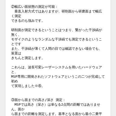
②幅広い面状態の測定が可能：

　垂直入射方式ではありますが、研削面から研磨面まで幅広
く測定

できるのも強みです。

研削面が測定できるということはつまり、繋がった干渉縞が
無く、

モザイクのようなランダムな干渉縞でも測定できるというこ
とです

また、干渉縞が薄くて人間の目では確認できない場合でも、
装置は

きちんと測定します。

これらは、波長可変レーザーシステムを用いたハードウェア
と、

MSP専用に開発されたソフトウェアというこの二つが完成して
初め

て実現しました※⑥。

③面から面までの高さ/深さ 測定：

　MSPでは高さ（深さ）は単なる2点間の距離ではありませ
ん。面か

ら面までの距離を測定します。基準となる面から最小二乗平