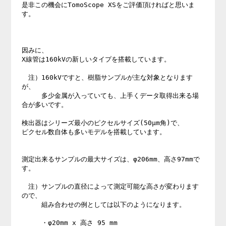
是非この機会にTomoScope XSをご評価頂ければと思いま
す。

因みに、

X線管は160kVの新しいタイプを搭載しています。

　注）160kVですと、樹脂サンプルが主な対象となります
が、

　　　多少金属が入っていても、上手くデータ取得出来る場
合が多いです。

検出器はシリーズ最小のピクセルサイズ(50μm角)で、

ピクセル数自体も多いモデルを搭載しています。

測定出来るサンプルの最大サイズは、φ206mm、高さ97mmで
す。

　注）サンプルの直径によって測定可能な高さが変わります
ので、

　　　組み合わせの例としては以下のようになります。

　　　・φ20mm x 高さ 95 mm
