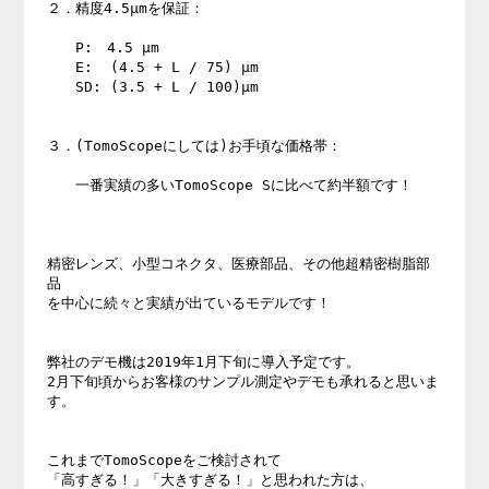
２．精度4.5μmを保証：

　　P:　4.5 μm

　　E:  (4.5 + L / 75) μm

　　SD: (3.5 + L / 100)μm

３．(TomoScopeにしては)お手頃な価格帯：

　　一番実績の多いTomoScope Sに比べて約半額です！

精密レンズ、小型コネクタ、医療部品、その他超精密樹脂部
品

を中心に続々と実績が出ているモデルです！

弊社のデモ機は2019年1月下旬に導入予定です。

2月下旬頃からお客様のサンプル測定やデモも承れると思いま
す。

これまでTomoScopeをご検討されて

「高すぎる！」「大きすぎる！」と思われた方は、
