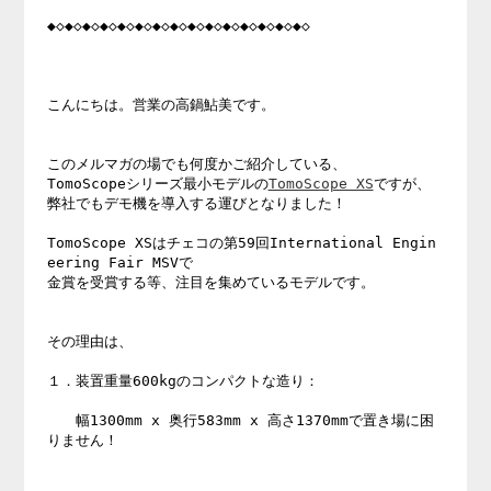
◆◇◆◇◆◇◆◇◆◇◆◇◆◇◆◇◆◇◆◇◆◇◆◇◆◇◆◇◆◇

こんにちは。営業の高鍋鮎美です。

このメルマガの場でも何度かご紹介している、

TomoScopeシリーズ最小モデルの
TomoScope XS
ですが、

弊社でもデモ機を導入する運びとなりました！

TomoScope XSはチェコの第59回International Engin
eering Fair MSVで

金賞を受賞する等、注目を集めているモデルです。

その理由は、

１．装置重量600kgのコンパクトな造り：

　　幅1300mm x 奥行583mm x 高さ1370mmで置き場に困
りません！
