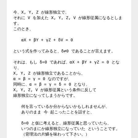
今、X, Y, Z が線形独立で、

それに V を加えた X, Y, Z, V が線形従属になるとしま
す。

このとき、

　　αX + βY + γZ + δV = 0

という式を作ってみると、δ≠0 であることが言えます。

それは、もし δ=0 であれば、αX + βY + γZ = 0 とな
り、

X, Y, Z が線形独立であることから、

α = β = γ = 0 なのですが、

同時に、α = β = γ = δ = 0 となり、

X, Y, Z, V が線形従属という条件に反して

線形独立になってしまうからです。

　　何を言っているか分からないかもしれませんが、

　　ありのまま 今 起こったことを話すと、

　　δ=0 と仮に考えると、線形従属と思っていたら、

　　いつのまにか線形独立になっていた ということです。

　　（背理法の片鱗を味わって下さい。）
