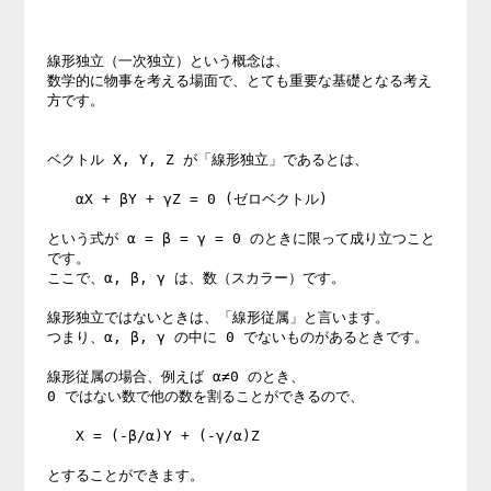
線形独立（一次独立）という概念は、

数学的に物事を考える場面で、とても重要な基礎となる考え
方です。

ベクトル X, Y, Z が「線形独立」であるとは、

　　αX + βY + γZ = 0 (ゼロベクトル)

という式が α = β = γ = 0 のときに限って成り立つこと
です。

ここで、α, β, γ は、数（スカラー）です。

線形独立ではないときは、「線形従属」と言います。

つまり、α, β, γ の中に 0 でないものがあるときです。

線形従属の場合、例えば α≠0 のとき、

0 ではない数で他の数を割ることができるので、

　　X = (-β/α)Y + (-γ/α)Z

とすることができます。
