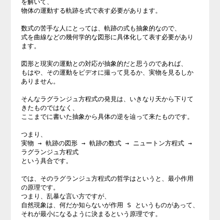
を解いて、

物体の運動する軌跡を式で表す必要があります。

数式の苦手な人にとっては、軌跡の式も抽象的なので、

式を曲線などの幾何学的な図形に具体化して表す必要があり
ます。

図形と現実の運動との対応が抽象的だと思うのであれば、

もはや、その運動をビデオに撮って見るか、実物を見るしか
ありません。

そんなラグランジュ方程式の発見は、いきなり天から下りて
きたものではなく、

ここまでに書いた抽象から具体の逆を辿って来たものです。

つまり、

実物 → 軌跡の図形 → 軌跡の数式 → ニュートン方程式 → 
ラグランジュ方程式

という具合です。

では、そのラグランジュ方程式の哲学はというと、最小作用
の原理です。

つまり、乱暴な言い方ですが、

自然現象は、何だか知らないが作用 S というものがあって、

それが最小になるように決まるという原理です。
