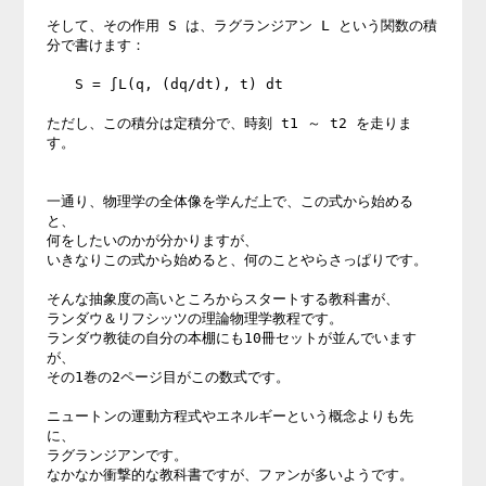
そして、その作用 S は、ラグランジアン L という関数の積
分で書けます：

　　S = ∫L(q, (dq/dt), t) dt

ただし、この積分は定積分で、時刻 t1 ～ t2 を走りま
す。

一通り、物理学の全体像を学んだ上で、この式から始める
と、

何をしたいのかが分かりますが、

いきなりこの式から始めると、何のことやらさっぱりです。

そんな抽象度の高いところからスタートする教科書が、

ランダウ＆リフシッツの理論物理学教程です。

ランダウ教徒の自分の本棚にも10冊セットが並んでいます
が、

その1巻の2ページ目がこの数式です。

ニュートンの運動方程式やエネルギーという概念よりも先
に、

ラグランジアンです。

なかなか衝撃的な教科書ですが、ファンが多いようです。
