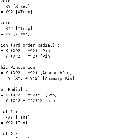
zoid :

zoid :

hion (3rd order Radial) :

hic Pincushion :

er Radial :

ial 1 :

ial 2 :
