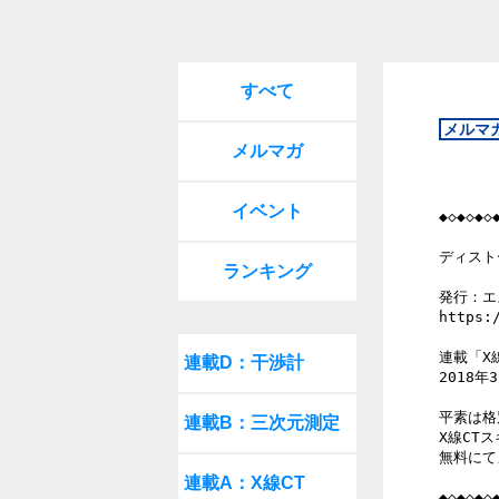
すべて
メルマガ
イベント
◆◇◆◇◆◇
ディスト
ランキング
発行：エ
https:/
連載「X
連載D：干渉計
2018年3
平素は格
連載B：三次元測定
X線CT
無料にて
連載A：X線CT
◆◇◆◇◆◇