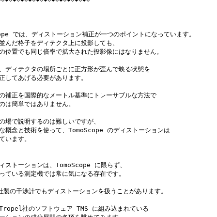
Scope では、ディストーション補正が一つのポイントになっています。

並んだ格子をディテクタ上に投影しても、

の位置でも同じ倍率で拡大された投影像にはなりません。

、ディテクタの場所ごとに正方形が歪んで映る状態を

正してあげる必要があります。

の補正を国際的なメートル基準にトレーサブルな方法で

のは簡単ではありません。

の場で説明するのは難しいですが、

な概念と技術を使って、TomoScope のディストーションは

ています。

ィストーションは、TomoScope に限らず、

っている測定機では常に気になる存在です。

el社製の干渉計でもディストーションを扱うことがあります。

Tropel社のソフトウェア TMS に組み込まれている
