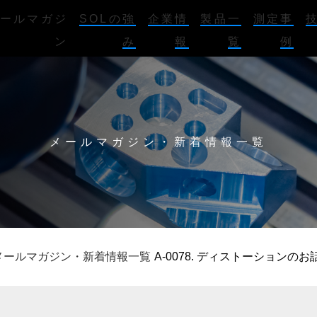
ールマガジ
SOLの強
企業情
製品一
測定事
ン
み
報
覧
例
メールマガジン・新着情報一覧
メールマガジン・新着情報一覧
A-0078. ディストーションのお話