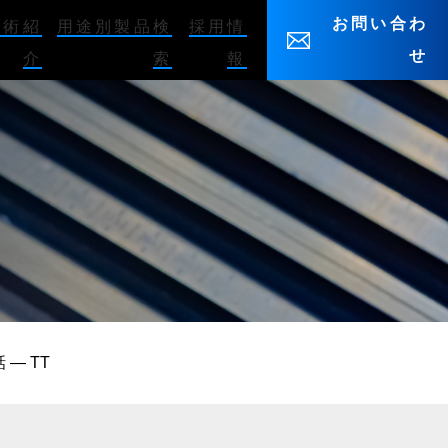
お問い合わ
技術紹
用途別製品検
採用情
せ
介
索
報
 — TT