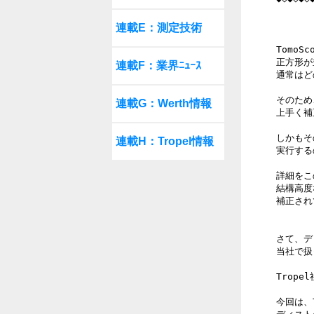
連載E：測定技術
Tomo
正方形が
連載F：業界ﾆｭｰｽ
通常はど
そのため
連載G：Werth情報
上手く補
しかもそ
連載H：Tropel情報
実行する
詳細をこ
結構高度
補正され
さて、デ
当社で扱
Trop
今回は、