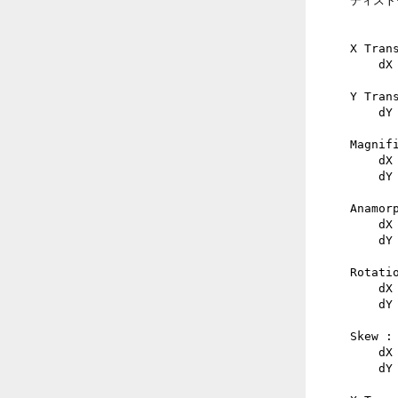
ディスト
X Trans
    dX = [XTrans]

Y Trans
    dY = [YTrans]

Magnifi
    dX = X [Mag]

    dY = Y [Mag]

Anamorp
    dX = X [Anamorph]

    dY = -Y [Anamorph]

Rotatio
    dX = -Y [Rot]

    dY = X [Rot]

Skew :

    dX = Y [Skew]

    dY = X [Skew]
