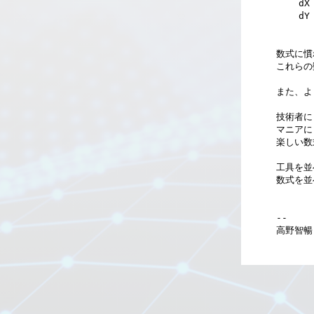
    dX = Y^2 [Tan2]

    dY = XY [Tan2]

数式に慣
これらの
また、よ
技術者に
マニアに
楽しい数
工具を並
数式を並
--
