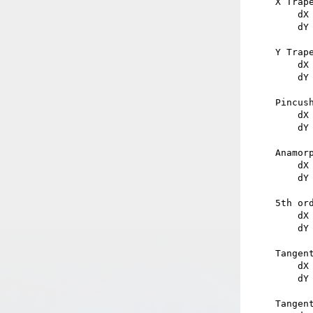
X Trape
    dX = XY [XTrap]

    dY = Y^2 [XTrap]

Y Trape
    dX = X^2 [YTrap]

    dY = XY [YTrap]

Pincus
    dX = X (X^2 + Y^2) [Pin]

    dY = Y (X^2 + Y^2) [Pin]

Anamorp
    dX = X (X^2 + Y^2) [AnamorphPin]

    dY = -Y (X^2 + Y^2) [AnamorphPin]

5th ord
    dX = X (X^2 + Y^2)^2 [5th]

    dY = Y (X^2 + Y^2)^2 [5th]

Tangent
    dX = -XY [Tan1]

    dY = X^2 [Tan1]

Tangent