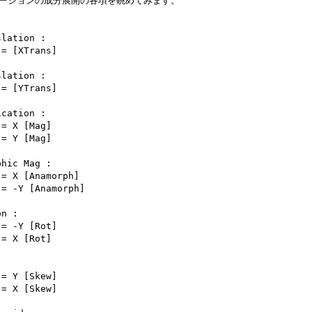
ーションの成分展開の各項を眺めてみます。

lation :

lation :

cation :

hic Mag :

n :
