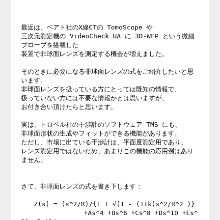
最近は、ベアト社のX線CTの TomoScope や 

三次元測定機の VideoCheck UA に 3D-WFP という微細
プローブを搭載した 

装置で非球面レンズを測定する機会が増えました。 

そのときに必要になる非球面レンズの式をご紹介したいと思
います。 

非球面レンズを扱っている方にとっては既知の情報で、 

扱っていない方には不要な情報かとは思いますが、 

お付き合い頂けたらと思います。 

実は、トロペル社の干渉計のソフトウェア TMS にも、 

非球面形状の生成やフィットができる機能があります。 

ただし、市場に出ている干渉計は、平面度測定用であり、 

レンズ測定用ではないため、あまりこの機能の応用例はあり
ません。 

さて、非球面レンズの式を書き下します： 

　　Z(s) = (s^2/R)/{1 + √(1 - (1+k)s^2/R^2 )} 

                +As^4 +Bs^6 +Cs^8 +Ds^10 +Es^