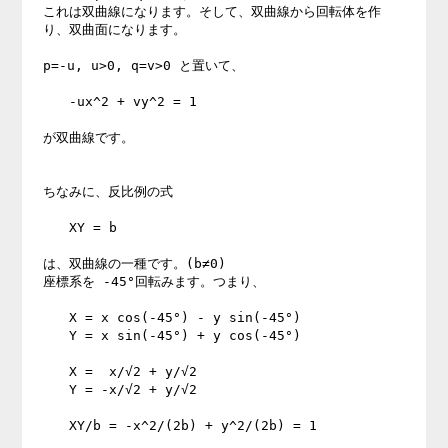
これは双曲線になります。そして、双曲線から回転体を作
り、双曲面になります。 

p=-u, u>0, q=v>0 と置いて、 

　　-ux^2 + vy^2 = 1 

が双曲線です。 

ちなみに、反比例の式 

　　XY = b 

は、双曲線の一種です。(b≠0) 

座標系を -45°回転みます。つまり、 

　　X = x cos(-45°) - y sin(-45°) 

　　Y = x sin(-45°) + y cos(-45°) 

　　X =  x/√2 + y/√2 

　　Y = -x/√2 + y/√2 

　　XY/b = -x^2/(2b) + y^2/(2b) = 1 
