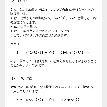
12 +Fs^14 

Z(s) は、Sag量と呼ばれ、レンズの光軸に平行な方向への
削り量です。 

s は、光軸からの距離なので、y=Z(s), x=s と置くと、xy
の座標になります。 

R は、曲率半径で、 

k は、円錐定数と呼ばれるパラメータです。 

そして、sの4次以降の高次項が続きます。 

今回は、 

　　Z = (s^2/R)/{1 + √(1 - (1+k)s^2/R^2 )} 

の項に着目して、円錐定数 k を変化させたときの形状がどう
なるかを計算してみます。 

【k = 0】球面 

k=0 のときに球面になる様子をみてみます。まず、k=0 を
代入してしまいます。 

　　Z = (s^2/R)/{1 + √(1 - s^2/R^2 )} 
