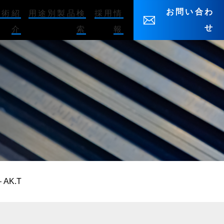
お問い合わ
技術紹
用途別製品検
採用情
せ
介
索
報
 AK.T