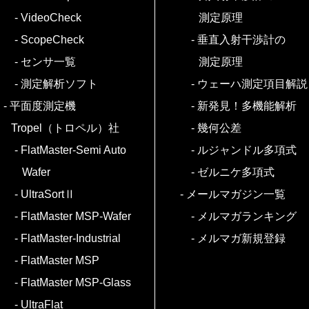
VideoCheck
測定原理
ScopeCheck
垂直入射干渉計の
センサ一覧
測定原理
測定解析ソフト
ウェーハ測定項目解説
平面度測定機
新発見！多機能解析
Tropel（トロペル）社
幾何公差
FlatMaster-Semi Auto
ルジャンドル多項式
Wafer
ゼルニケ多項式
UltraSortⅡ
メールマガジン一覧
FlatMaster MSP-Wafer
メルマガランキング
FlatMaster-Industrial
メルマガ新規登録
FlatMaster MSP
FlatMaster MSP-Glass
UltraFlat