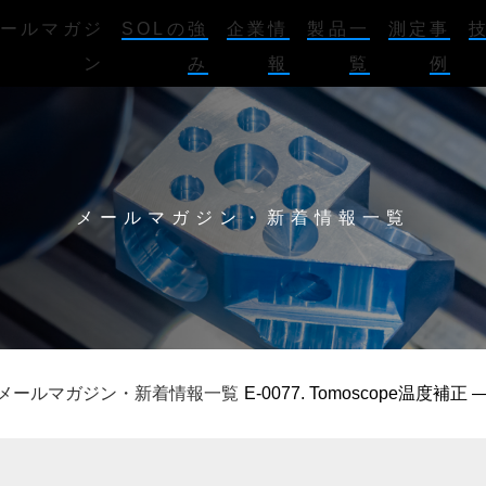
ールマガジ
SOLの強
企業情
製品一
測定事
ン
み
報
覧
例
メールマガジン・新着情報一覧
メールマガジン・新着情報一覧
E-0077. Tomoscope温度補正 —