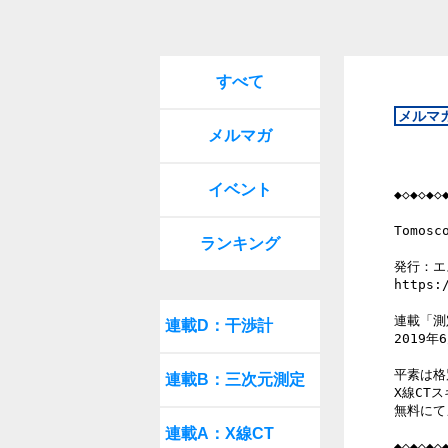
すべて
メルマガ
イベント
◆◇◆◇◆◇
Tomosc
ランキング
発行：エ
https:/
連載「測
連載D：干渉計
2019年6
平素は格
連載B：三次元測定
X線CT
無料にて
連載A：X線CT
◆◇◆◇◆◇