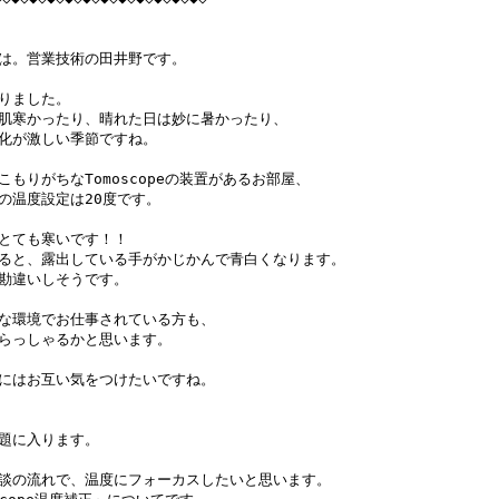
は。営業技術の田井野です。

りました。

肌寒かったり、晴れた日は妙に暑かったり、

化が激しい季節ですね。

こもりがちなTomoscopeの装置があるお部屋、

の温度設定は20度です。

とても寒いです！！

ると、露出している手がかじかんで青白くなります。

勘違いしそうです。

な環境でお仕事されている方も、

らっしゃるかと思います。

にはお互い気をつけたいですね。

題に入ります。

談の流れで、温度にフォーカスしたいと思います。
