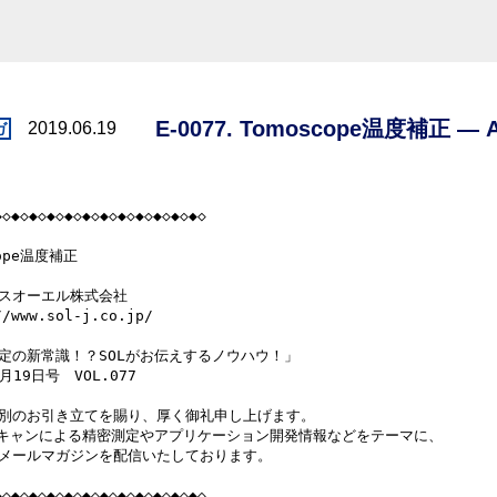
E-0077. Tomoscope温度補正 — A
2019.06.19
◆◇◆◇◆◇◆◇◆◇◆◇◆◇◆◇◆◇◆◇◆◇◆◇

ope温度補正

スオーエル株式会社

/www.sol-j.co.jp/

定の新常識！？SOLがお伝えするノウハウ！」

月19日号　VOL.077

別のお引き立てを賜り、厚く御礼申し上げます。

スキャンによる精密測定やアプリケーション開発情報などをテーマに、

メールマガジンを配信いたしております。

◆◇◆◇◆◇◆◇◆◇◆◇◆◇◆◇◆◇◆◇◆◇◆◇
