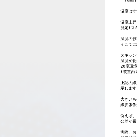
「Tomo
温度は寸
温度上昇
測定(ス
温度の影
そこでご
スキャン
温度変化
20度環
(装置内
上記の線
示します
大きいも
線膨張係数
例えば、
公差が厳
実際、お