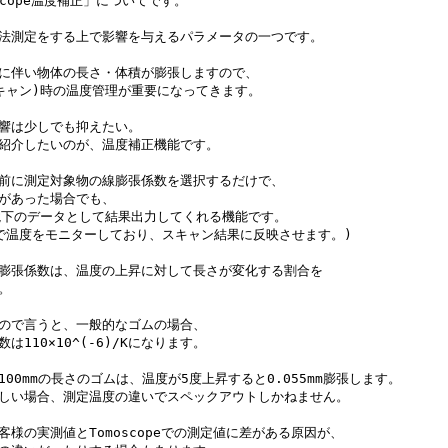
scope温度補正」についてです。

法測定をする上で影響を与えるパラメータの一つです。

に伴い物体の長さ・体積が膨張しますので、

キャン)時の温度管理が重要になってきます。

響は少しでも抑えたい。

紹介したいのが、温度補正機能です。

前に測定対象物の線膨張係数を選択するだけで、

があった場合でも、

境下のデータとして結果出力してくれる機能です。

で温度をモニターしており、スキャン結果に反映させます。)

膨張係数は、温度の上昇に対して長さが変化する割合を

。

ので言うと、一般的なゴムの場合、

は110×10^(-6)/Kになります。

100mmの長さのゴムは、温度が5度上昇すると0.055mm膨張します。

しい場合、測定温度の違いでスペックアウトしかねません。

客様の実測値とTomoscopeでの測定値に差がある原因が、
