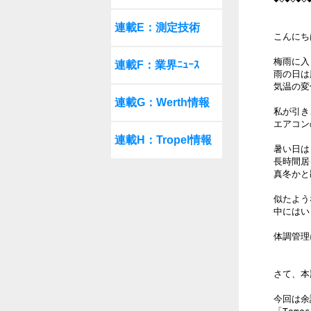
連載E：測定技術
こんにち
梅雨に入
連載F：業界ﾆｭｰｽ
雨の日は
気温の変
連載G：Werth情報
私が引き
エアコン
連載H：Tropel情報
暑い日は
長時間居
真冬かと
似たよう
中にはい
体調管理
さて、本
今回は余