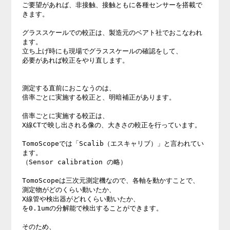
ご要望があれば、非接触、接触ともに各種センサーを搭載で
きます。 

グラススケールでの較正は、製造元のベアト社でおこなわれ
ます。 

立ち上げ時にも現場でグラススケールの確認をして、 

必要があれば較正をやり直します。 

測定する直前におこなうのは、 

倍率ごとに実施する較正と、明暗補正があります。 

倍率ごとに実施する較正は、 

X線CTで映し出される像の、大きさの較正を行っています。 

TomoScopeでは「Scalib（エスキャリブ）」と言われてい
ます。 

（Sensor calibration の略） 

TomoScopeは三次元測定機なので、各軸を動かすことで、 

測定物がどのくらい動いたか、 

X線管や検出器がどれくらい動いたか、 

を0.1umの分解能で検出することができます。 

そのため、 
