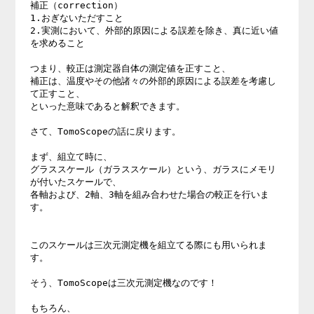
補正（correction） 

1.おぎないただすこと 

2.実測において、外部的原因による誤差を除き、真に近い値
を求めること 

つまり、較正は測定器自体の測定値を正すこと、 

補正は、温度やその他諸々の外部的原因による誤差を考慮し
て正すこと、 

といった意味であると解釈できます。 

さて、TomoScopeの話に戻ります。 

まず、組立て時に、 

グラススケール（ガラススケール）という、ガラスにメモリ
が付いたスケールで、 

各軸および、2軸、3軸を組み合わせた場合の較正を行いま
す。 

このスケールは三次元測定機を組立てる際にも用いられま
す。 

そう、TomoScopeは三次元測定機なのです！ 

もちろん、 
