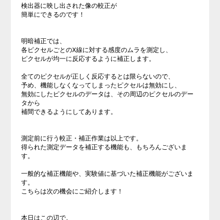
検出器に映し出された像の較正が 

簡単にできるのです！ 

明暗補正では、 

各ピクセルごとのX線に対する感度のムラを測定し、 

ピクセルが均一に反応するように補正します。 

全てのピクセルが正しく反応するとは限らないので、 

予め、機能しなくなってしまったピクセルは無効にし、 

無効にしたピクセルのデータは、その周辺のピクセルのデー
タから 

補間できるようにしてあります。 

測定前に行う較正・補正作業は以上です。 

得られた測定データを補正する機能も、もちろんございま
す。 

一般的な補正機能や、実験値に基づいた補正機能がございま
す。 

こちらは次の機会にご紹介します！ 

本日はこの辺で。 
