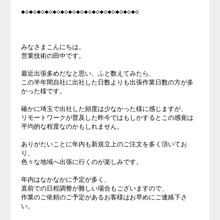
◆◇◆◇◆◇◆◇◆◇◆◇◆◇◆◇◆◇◆◇◆◇◆◇◆◇◆◇◆◇

みなさまこんにちは。

営業技術の田中です。

最近出張多めだなと思い、ふと数えてみたら、

この半年間自社に出社した日数よりも出張作業日数の方が多
かった様です。

確かに埼玉で出社した頻度は少なかった様に感じますが、

リモートワークが普及した昨今ではもしかするとこの感覚は

平均的な程度なのかもしれません。

ありがたいことに年内も新規立上のご注文を多く頂いてお
り、

色々な地域へ出張に行くのが楽しみです。

年内はなかなかに予定が多く、

直前での日程調整が難しい場合もございますので、

作業のご依頼のご予定があるお客様はお早めにご連絡下さ
い。
