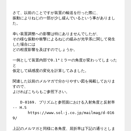
さて、以前のことですが装置の輸送を行った際に、

振動によりねじの一部が少し緩んでいるという事がありまし
た。

幸い装置調整への影響は特にありませんでしたが、

その様な振動や衝撃によるねじの緩みが光学系に関して発生
した場合には

どの程度影響を及ぼすのでしょうか。

一例として装置内部で0.1°ミラーの角度が変わってしまった
と

仮定して縞感度の変化を計算してみました。

関連した以前のメルマガで分かりやすい図を掲載しておりま
すので、

よければこちらもご参照下さい。

　　D-0169. プリズムと参照面における入射角度と反射率 
-- H.S

　　　　https://www.sol-j.co.jp/mailmag/d-016
9/

上記のメルマガと同様に各角度、屈折率は下記の通りとしま