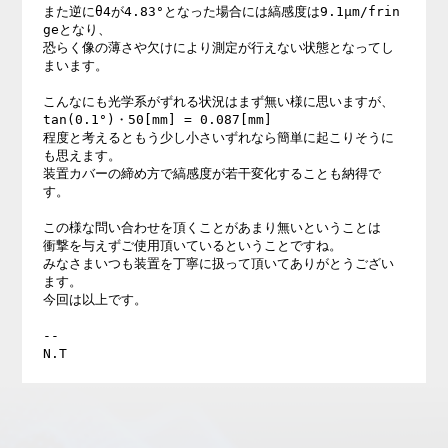
また逆にθ4が4.83°となった場合には縞感度は9.1μm/frin
geとなり、

恐らく像の薄さや欠けにより測定が行えない状態となってし
まいます。

こんなにも光学系がずれる状況はまず無い様に思いますが、

tan(0.1°)・50[mm] = 0.087[mm]

程度と考えるともう少し小さいずれなら簡単に起こりそうに
も思えます。

装置カバーの締め方で縞感度が若干変化することも納得で
す。

この様な問い合わせを頂くことがあまり無いということは

衝撃を与えずご使用頂いているということですね。

みなさまいつも装置を丁寧に扱って頂いてありがとうござい
ます。

今回は以上です。

--
