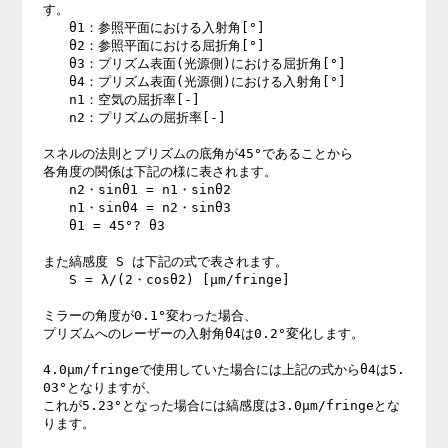
す。

　　θ1：参照平面における入射角[°]

　　θ2：参照平面における屈折角[°]

　　θ3：プリズム表面(光源側)における屈折角[°]

　　θ4：プリズム表面(光源側)における入射角[°]

　　n1：空気の屈折率[-]

　　n2：プリズムの屈折率[-]

スネルの法則とプリズムの底角が45°であることから

各角度の関係は下記の様に表されます。

　　n2・sinθ1 = n1・sinθ2

　　n1・sinθ4 = n2・sinθ3

　　θ1 = 45°? θ3

また縞感度 S は下記の式で表されます。

　　S = λ/(2・cosθ2) [μm/fringe]

ミラーの角度が0.1°変わった場合、

プリズムへのレーザーの入射角θ4は0.2°変化します。

4.0μm/fringeで使用していた場合には上記の式からθ4は5.
03°となりますが、

これが5.23°となった場合には縞感度は3.0μm/fringeとな
ります。
