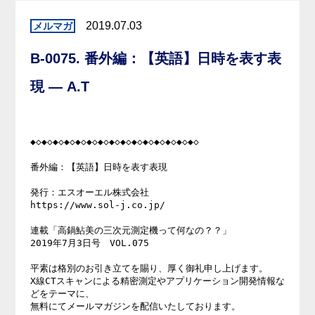
2019.07.03
B-0075. 番外編：【英語】日時を表す表
現 — A.T
◆◇◆◇◆◇◆◇◆◇◆◇◆◇◆◇◆◇◆◇◆◇◆◇◆◇◆◇◆◇

番外編：【英語】日時を表す表現

発行：エスオーエル株式会社

https://www.sol-j.co.jp/

連載「高鍋鮎美の三次元測定機って何なの？？」

2019年7月3日号　VOL.075

平素は格別のお引き立てを賜り、厚く御礼申し上げます。

X線CTスキャンによる精密測定やアプリケーション開発情報な
どをテーマに、

無料にてメールマガジンを配信いたしております。
